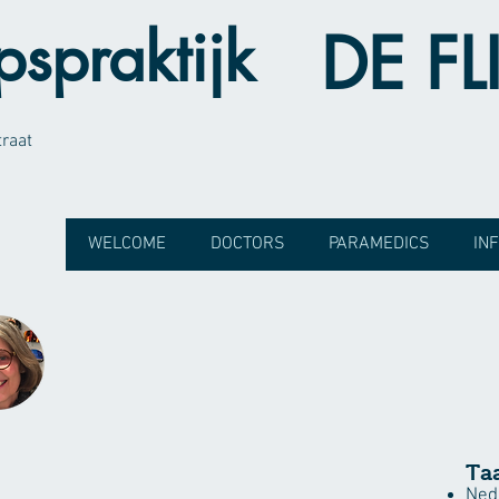
spraktijk
DE FL
traat
WELCOME
DOCTORS
PARAMEDICS
IN
Ta
Ned