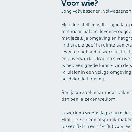
V
oor wie?
Jong volwassenen, volwassenen 
Mijn doelstelling is therapie la
met meer balans, levensvreugde en
met jezelf, je omgeving en het gr
In therapie geef ik ruimte aan w
leven en het ouder worden, het 
en onverwerkte trauma's verwerk
Ik heb een goede kennis van de s
Ik luister in een veilige omgevin
oordelende houding.
Ben je op zoek naar meer balans,
dan ben je zeker welkom !
Ik werk op woensdag voormiddag 
Flint'. Je kan een afspraak maken
tussen 8-11u en 14-18u) voor ee