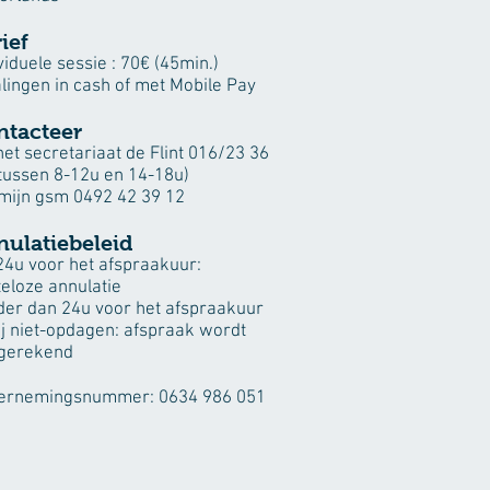
ief
viduele sessie : 70€ (45min.)
lingen in cash of met Mobile Pay
ntacteer
het secretariaat de Flint 016/23 36
(tussen 8-12u en 14-18u)
 mijn gsm 0492 42 39 12
nulatiebeleid
24u voor het afspraakuur:
eloze annulatie
der dan 24u voor het afspraakuur
ij niet-opdagen: afspraak wordt
gerekend
ernemingsnummer: 0634 986 051