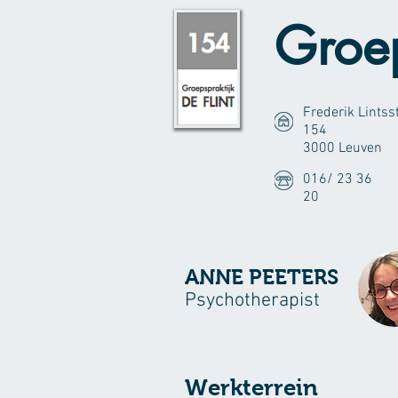
Groep
Frederik Lintss
154
3000 Leuven
016/ 23 36
20
ANNE PEETERS
Psychotherapist
Werkte
rrein