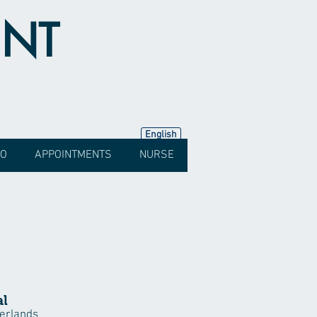
INT
English
FO
APPOINTMENTS
NURSE
al
erlands