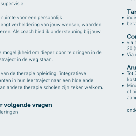
 supervisie.
Tar
en ruimte voor een persoonlijk
indi
beta
brengt verheldering van jouw wensen, waarden
iseren. Als coach bied ik ondersteuning bij jouw
Co
via 
20 
e mogelijkheid om dieper door te dringen in de
Via
traject in de weg staan.
An
van de therapie opleiding, 'integratieve
Tot 
kost
enten in hun leertraject naar een bloeiende
Min
 van andere therapie scholen zijn zeker welkom.
of b
aan
or volgende vragen
ond
deringen