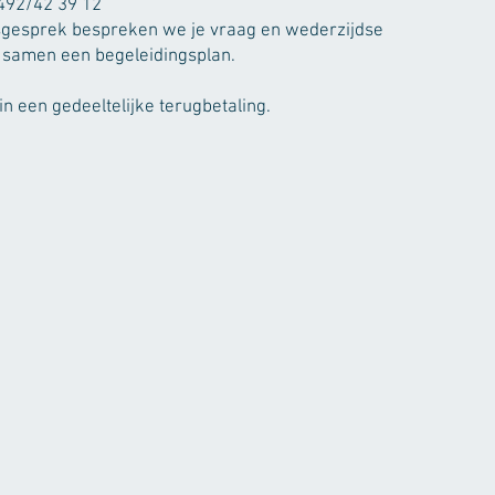
492/42 39 12
ngsgesprek bespreken we je vraag en wederzijdse
samen een begeleidingsplan.
n een gedeeltelijke terug
betaling.