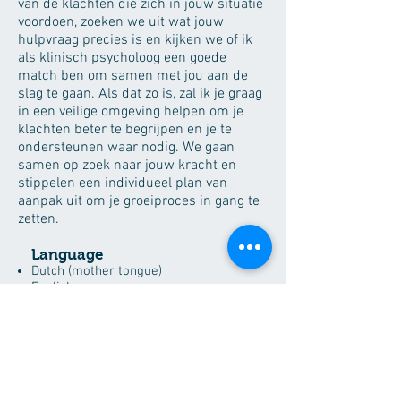
van de klachten die zich in jouw situatie
voordoen, zoeken we uit wat jouw
hulpvraag precies is en kijken we of ik
als klinisch psycholoog een goede
match ben om samen met jou aan de
slag te gaan. Als dat zo is, zal ik je graag
in een veilige omgeving helpen om je
klachten beter te begrijpen en je te
ondersteunen waar nodig. We gaan
samen op zoek naar jouw kracht en
stippelen een individueel plan van
aanpak uit om je groeiproces in gang te
zetten.
Language
Dutch (mother tongue)
English
Fees
individual session : 70€ (45min.)
couple session : 85€ (60min.)
family session: 90€
payments only in cash