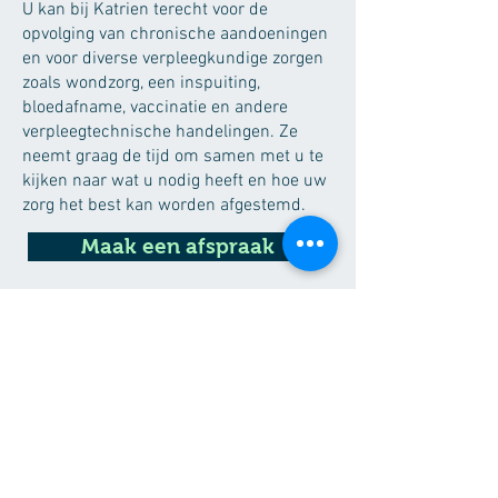
U kan bij Katrien terecht voor de
opvolging van chronische aandoeningen
en voor diverse verpleegkundige zorgen
zoals wondzorg, een inspuiting,
bloedafname, vaccinatie en andere
verpleegtechnische handelingen. Ze
neemt graag de tijd om samen met u te
kijken naar wat u nodig heeft en hoe uw
zorg het best kan worden afgestemd.
Maak een afspraak
Via het secretariaat kan je ook
telefonisch een afspraak maken.
Taal
Nederlands (moedertaal)
Engels
Contacteer
via het secretariaat de Flint 016/23 36 20
(tussen 8-12u en 14-18u)