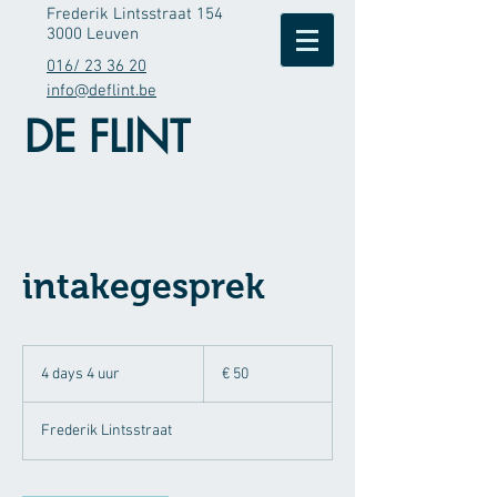
Frederik Lintsstraat 154
3000 Leuven
016/ 23 36 20
info@deflint.be
DE FLINT
intakegesprek
50
euro
4 days 4 uur
4
€ 50
d
a
Frederik Lintsstraat
y
s
4